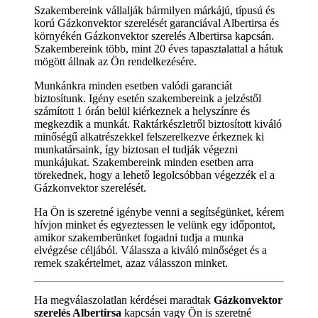
Szakembereink vállalják bármilyen márkájú, típusú és
korú Gázkonvektor szerelését garanciával Albertirsa és
környékén Gázkonvektor szerelés Albertirsa kapcsán.
Szakembereink több, mint 20 éves tapasztalattal a hátuk
mögött állnak az Ön rendelkezésére.
Munkánkra minden esetben valódi garanciát
biztosítunk. Igény esetén szakembereink a jelzéstől
számított 1 órán belül kiérkeznek a helyszínre és
megkezdik a munkát. Raktárkészletről biztosított kiváló
minőségű alkatrészekkel felszerelkezve érkeznek ki
munkatársaink, így biztosan el tudják végezni
munkájukat. Szakembereink minden esetben arra
törekednek, hogy a lehető legolcsóbban végezzék el a
Gázkonvektor szerelését.
Ha Ön is szeretné igénybe venni a segítségünket, kérem
hívjon minket és egyeztessen le velünk egy időpontot,
amikor szakemberünket fogadni tudja a munka
elvégzése céljából. Válassza a kiváló minőséget és a
remek szakértelmet, azaz válasszon minket.
Ha megválaszolatlan kérdései maradtak
Gázkonvektor
szerelés Albertirsa
kapcsán vagy Ön is szeretné