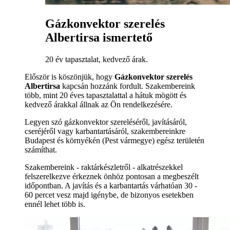
Gázkonvektor szerelés
Albertirsa ismertető
20 év tapasztalat, kedvező árak.
Először is köszönjük, hogy
Gázkonvektor szerelés
Albertirsa
kapcsán hozzánk fordult. Szakembereink
több, mint 20 éves tapasztalattal a hátuk mögött és
kedvező árakkal állnak az Ön rendelkezésére.
Legyen szó gázkonvektor szereléséről, javításáról,
cseréjéről vagy karbantartásáról, szakembereinkre
Budapest és környékén (Pest vármegye) egész területén
számíthat.
Szakembereink - raktárkészletről - alkatrészekkel
felszerelkezve érkeznek önhöz pontosan a megbeszélt
időpontban. A javítás és a karbantartás várhatóan 30 -
60 percet vesz majd igénybe, de bizonyos esetekben
ennél lehet több is.