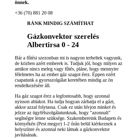
önnek.
+36 (70) 881 20 08
RÁNK MINDIG SZÁMÍTHAT
Gázkonvektor szerelés
Albertirsa 0 - 24
Bár a fűtési szezonban mi is nagyon terheltek vagyunk,
de közben azért emberek is. Tudjuk jól, hogy milyen az
amikor nincs meleg vagy fűtés, pláne, hogy mennyire
félelmetes ha az ember gáz szagot érez. Éppen ezért
csapatunk a gyorsszolgálat keretében mindig az ön
rendelkezésére áll.
Ha gáz szagot érez a legfontosabb, hogy azonnal
nyisson ablakot. Ha tudja hogyan zárhatja el a gázt,
akkor azzal folytassa. Csak ez után hívjon minket és
jelzze az ügyfélszolgálatunknak, hogy "azonnali"
segítségre lenne szüksége. Szakembereink Budapets és
környékén (Pest megye) 1-2 órán belül kiérkeznek a
helyszínre és azonnal neki látnak a gázkonvektor
javításának.