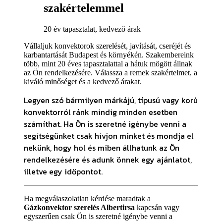
szakértelemmel
20 év tapasztalat, kedvező árak
Vállaljuk konvektorok szerelését, javítását, cseréjét és
karbantartását Budapest és környékén. Szakembereink
több, mint 20 éves tapasztalattal a hátuk mögött állnak
az Ön rendelkezésére. Válassza a remek szakértelmet, a
kiváló minőséget és a kedvező árakat.
Legyen szó bármilyen márkájú, típusú vagy korú
konvektorról ránk mindig minden esetben
számíthat. Ha Ön is szeretné igénybe venni a
segítségünket csak hívjon minket és mondja el
nekünk, hogy hol és miben állhatunk az Ön
rendelkezésére és adunk önnek egy ajánlatot,
illetve egy időpontot.
Ha megválaszolatlan kérdése maradtak a
Gázkonvektor szerelés Albertirsa
kapcsán vagy
egyszerűen csak Ön is szeretné igénybe venni a