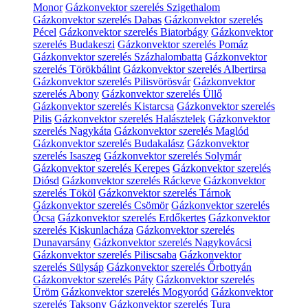
Monor
Gázkonvektor szerelés Szigethalom
Gázkonvektor szerelés Dabas
Gázkonvektor szerelés
Pécel
Gázkonvektor szerelés Biatorbágy
Gázkonvektor
szerelés Budakeszi
Gázkonvektor szerelés Pomáz
Gázkonvektor szerelés Százhalombatta
Gázkonvektor
szerelés Törökbálint
Gázkonvektor szerelés Albertirsa
Gázkonvektor szerelés Pilisvörösvár
Gázkonvektor
szerelés Abony
Gázkonvektor szerelés Üllő
Gázkonvektor szerelés Kistarcsa
Gázkonvektor szerelés
Pilis
Gázkonvektor szerelés Halásztelek
Gázkonvektor
szerelés Nagykáta
Gázkonvektor szerelés Maglód
Gázkonvektor szerelés Budakalász
Gázkonvektor
szerelés Isaszeg
Gázkonvektor szerelés Solymár
Gázkonvektor szerelés Kerepes
Gázkonvektor szerelés
Diósd
Gázkonvektor szerelés Ráckeve
Gázkonvektor
szerelés Tököl
Gázkonvektor szerelés Tárnok
Gázkonvektor szerelés Csömör
Gázkonvektor szerelés
Ócsa
Gázkonvektor szerelés Erdőkertes
Gázkonvektor
szerelés Kiskunlacháza
Gázkonvektor szerelés
Dunavarsány
Gázkonvektor szerelés Nagykovácsi
Gázkonvektor szerelés Piliscsaba
Gázkonvektor
szerelés Sülysáp
Gázkonvektor szerelés Őrbottyán
Gázkonvektor szerelés Páty
Gázkonvektor szerelés
Üröm
Gázkonvektor szerelés Mogyoród
Gázkonvektor
szerelés Taksony
Gázkonvektor szerelés Tura