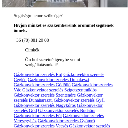
Segítségre lenne szüksége?
Hívjon minket és szakembereink örömmel segítenek
önnek.
+36 (70) 881 20 08
Címkék
Ön hol szeretné igénybe venni
szolgáltatásunkat?
Gázkonvektor szerelés Érd
Gázkonvektor szerelés
Cegléd
Gázkonvektor szerelés Dunakeszi
Gázkonvektor szerelés Gödöllő
Gázkonvektor szerelés
Vác
Gázkonvektor szerelés Szigetszentmiklós
Gázkonvektor szerelés Szentendre
Gázkonvektor
szerelés Dunaharaszti
Gázkonvektor szerelés Gyál
Gázkonvektor szerelés Nagykőrös
Gázkonvektor
szerelés Göd
Gázkonvektor szerelés Budaörs
Gázkonvektor szerelés Fót
Gázkonvektor szerelés
Veresegyház
Gázkonvektor szerelés Gyömrő
Gázkonvektor szerelés Vecsés
Gázkonvektor szerelés