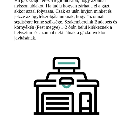
Ha gáz szagot érez a legfontosabb, hogy azonnal
nyisson ablakot. Ha tudja hogyan zárhatja el a gázt,
akkor azzal folytassa. Csak ez után hívjon minket és
jelzze az ügyfélszolgálatunknak, hogy "azonnali"
segítségre lenne szüksége. Szakembereink Budapets és
környékén (Pest megye) 1-2 órán belül kiérkeznek a
helyszínre és azonnal neki látnak a gázkonvektor
javításának.