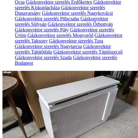
Ócsa
Gázkonvektor szerelés Erdőkertes
Gázkonvektor
szerelés Kiskunlacháza
Gázkonvektor szerelés
Dunavarsány
Gázkonvektor szerelés Nagykovácsi
Gázkonvektor szerelés Piliscsaba
Gázkonvektor
szerelés Sülysáp
Gázkonvektor szerelés Őrbottyán
Gázkonvektor szerelés Páty
Gázkonvektor szerelés
Üröm
Gázkonvektor szerelés Mogyoród
Gázkonvektor
szerelés Taksony
Gázkonvektor szerelés Tura
Gázkonvektor szerelés Nagytarcsa
Gázkonvektor
szerelés Tahitótfalu
Gázkonvektor szerelés Tápiószecső
Gázkonvektor szerelés Szada
Gázkonvektor szerelés
Budapest