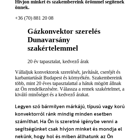
Hívjon minket és szakembereink örömmel segítenek
önnek.
+36 (70) 881 20 08
Gázkonvektor szerelés
Dunavarsány
szakértelemmel
20 év tapasztalat, kedvező árak
Vállaljuk konvektorok szerelését, javítását, cseréjét és
karbantartását Budapest és környékén. Szakembereink
több, mint 20 éves tapasztalattal a hátuk mögött állnak
az Ön rendelkezésére. Válassza a remek szakértelmet, a
kiváló minőséget és a kedvező árakat.
Legyen szó bármilyen márkájú, típusú vagy korú
konvektorról ránk mindig minden esetben
számíthat. Ha Ön is szeretné igénybe venni a
segítségünket csak hívjon minket és mondja el
nekünk, hogy hol és miben állhatunk az Ön