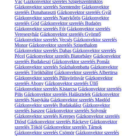
Vác
Gázkonvektor szerelés Szigetszentmiklós
Gázkonvektor szerelés Szentendre
Gázkonvektor
szerelés Dunaharaszti
Gázkonvektor szerelés Gyál
Gázkonvektor szerelés Nagykőrös
Gázkonvektor
szerelés Göd
Gázkonvektor szerelés Budaörs
Gázkonvektor szerelés Fót
Gázkonvektor szerelés
Veresegyház
Gázkonvektor szerelés Gyömrő
Gázkonvektor szerelés Vecsés
Gázkonvektor szerelés
Monor
Gázkonvektor szerelés Szigethalom
Gázkonvektor szerelés Dabas
Gázkonvektor szerelés
Pécel
Gázkonvektor szerelés Biatorbágy
Gázkonvektor
szerelés Budakeszi
Gázkonvektor szerelés Pomáz
Gázkonvektor szerelés Százhalombatta
Gázkonvektor
szerelés Törökbálint
Gázkonvektor szerelés Albertirsa
Gázkonvektor szerelés Pilisvörösvár
Gázkonvektor
szerelés Abony
Gázkonvektor szerelés Üllő
Gázkonvektor szerelés Kistarcsa
Gázkonvektor szerelés
Pilis
Gázkonvektor szerelés Halásztelek
Gázkonvektor
szerelés Nagykáta
Gázkonvektor szerelés Maglód
Gázkonvektor szerelés Budakalász
Gázkonvektor
szerelés Isaszeg
Gázkonvektor szerelés Solymár
Gázkonvektor szerelés Kerepes
Gázkonvektor szerelés
Diósd
Gázkonvektor szerelés Ráckeve
Gázkonvektor
szerelés Tököl
Gázkonvektor szerelés Tárnok
Gázkonvektor szerelés Csömör
Gázkonvektor szerelés