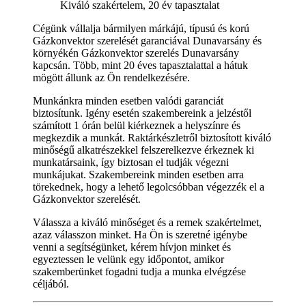
Kiváló szakértelem, 20 év tapasztalat
Cégünk vállalja bármilyen márkájú, típusú és korú
Gázkonvektor szerelését garanciával Dunavarsány és
környékén Gázkonvektor szerelés Dunavarsány
kapcsán. Több, mint 20 éves tapasztalattal a hátuk
mögött állunk az Ön rendelkezésére.
Munkánkra minden esetben valódi garanciát
biztosítunk. Igény esetén szakembereink a jelzéstől
számított 1 órán belül kiérkeznek a helyszínre és
megkezdik a munkát. Raktárkészletről biztosított kiváló
minőségű alkatrészekkel felszerelkezve érkeznek ki
munkatársaink, így biztosan el tudják végezni
munkájukat. Szakembereink minden esetben arra
törekednek, hogy a lehető legolcsóbban végezzék el a
Gázkonvektor szerelését.
Válassza a kiváló minőséget és a remek szakértelmet,
azaz válasszon minket. Ha Ön is szeretné igénybe
venni a segítségünket, kérem hívjon minket és
egyeztessen le velünk egy időpontot, amikor
szakemberünket fogadni tudja a munka elvégzése
céljából.