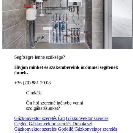
Segítségre lenne szüksége?
Hívjon minket és szakembereink örömmel segítenek
önnek.
+36 (70) 881 20 08
Címkék
Ön hol szeretné igénybe venni
szolgáltatásunkat?
Gázkonvektor szerelés Érd
Gázkonvektor szerelés
Cegléd
Gázkonvektor szerelés Dunakeszi
Gázkonvektor szerelés Gödöllő
Gázkonvektor szerelés